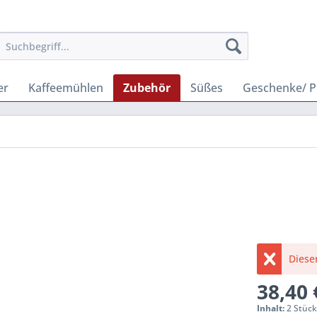
er
Kaffeemühlen
Zubehör
Süßes
Geschenke/ P
Dieser
38,40 
Inhalt:
2 Stüc