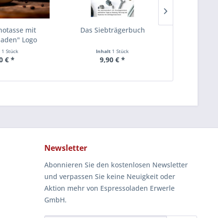
otasse mit
Das Siebträgerbuch
Kibata- 
laden" Logo
Zuck
t
1 Stück
Inhalt
1 Stück
0 € *
9,90 € *
4,
Newsletter
Abonnieren Sie den kostenlosen Newsletter
und verpassen Sie keine Neuigkeit oder
Aktion mehr von Espressoladen Erwerle
GmbH.