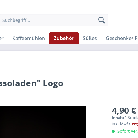
er
Kaffeemühlen
Zubehör
Süßes
Geschenke/ P
ssoladen" Logo
4,90 €
Inhalt:
1 Stüc
inkl. MwSt.
zzg
Sofort ver